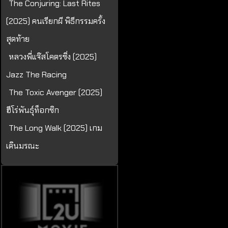
The Conjuring: Last Rites
(2025) คนเรียกผี พิธีกรรมครั้ง
สุดท้าย
หลวงพี่แจ๊สโคตรซิ่ง (2025)
Jazz The Racing
The Toxic Avenger (2025)
ฮีโร่พันธุ์ท็อกซิก
The Long Walk (2025) เกม
เดินมรณะ