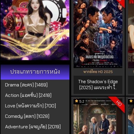
ประเภทรายการหนัง
พากย์ไทย HD 2025
The Shadow’s Edge
Drama (ละคร) [1469]
(2025) แผนระห่ำ ใ..
Action (แอคชั่น) [2418]
5.2
HD
Love (หนังความรัก) [700]
Comedy (ตลก) [1028]
Adventure (ผจญภัย) [2019]