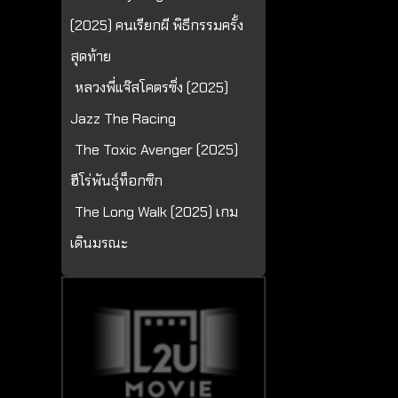
(2025) คนเรียกผี พิธีกรรมครั้ง
สุดท้าย
หลวงพี่แจ๊สโคตรซิ่ง (2025)
Jazz The Racing
The Toxic Avenger (2025)
ฮีโร่พันธุ์ท็อกซิก
The Long Walk (2025) เกม
เดินมรณะ