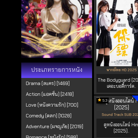
ประเภทรายการหนัง
พากย์ไทย HD 2025
The Bodyguard (2
Drama (ละคร) [1469]
เดอะบอดี้การ์ด..
Action (แอคชั่น) [2418]
5.3
Love (หนังความรัก) [700]
Sound Track SUB 20
Comedy (ตลก) [1028]
ดูหนังออนไลน์ Hi
Adventure (ผจญภัย) [2019]
(2025)..
Romance (หนังรัก) [588]