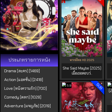
ประเภทรายการหนัง
พากย์ไทย HD 2025
She Said Maybe (2025)
Drama (ละคร) [1469]
เมื่อเธอตอบว่..
Action (แอคชั่น) [2418]
SUB
5.9
Love (หนังความรัก) [700]
Comedy (ตลก) [1028]
Adventure (ผจญภัย) [2019]