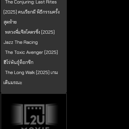
The Conjuring: Last Rites
(2025) คนเรียกผี พิธีกรรมครั้ง
สุดท้าย
หลวงพี่แจ๊สโคตรซิ่ง (2025)
Jazz The Racing
The Toxic Avenger (2025)
ฮีโร่พันธุ์ท็อกซิก
The Long Walk (2025) เกม
เดินมรณะ