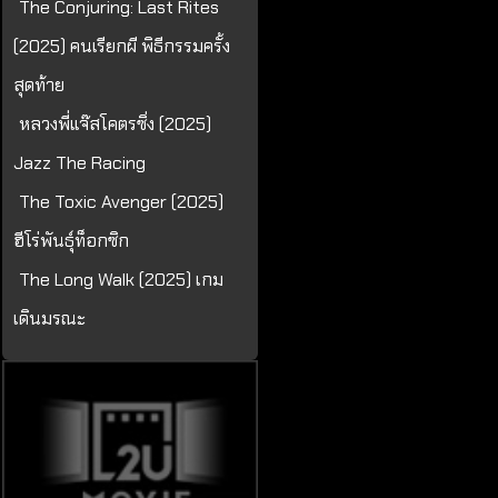
The Conjuring: Last Rites
(2025) คนเรียกผี พิธีกรรมครั้ง
สุดท้าย
หลวงพี่แจ๊สโคตรซิ่ง (2025)
Jazz The Racing
The Toxic Avenger (2025)
ฮีโร่พันธุ์ท็อกซิก
The Long Walk (2025) เกม
เดินมรณะ