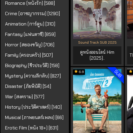
Romance (หนังรัก) [588]
Crime (อาชญากรรม) [1290]
Animation (การ์ตูน) [310]
Fantasy (แฟนตาซี) [859]
Sound Track SUB 2025
Horror (สยองขวัญ) [706]
ดูหนังออนไลน์ Him
Family (ครอบครัว) [507]
T
(2025)..
Biography (ชีวประวัติ) [158]
SUB
6.8
Mystery (ความลึกลับ) [827]
Disaster (ภัยพิบัติ) [54]
War (สงคราม) [577]
History (ประวัติศาสตร์) [140]
Musical (ภาพยนตร์เพลง) [66]
Erotic Film (หนัง 18+) [631]