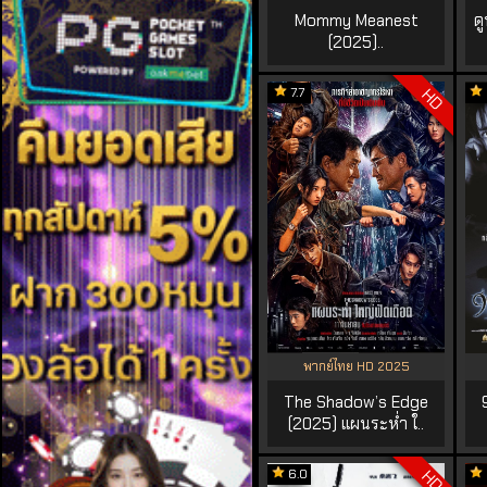
Mommy Meanest
ด
(2025)..
7.7
HD
พากย์ไทย HD 2025
The Shadow’s Edge
(2025) แผนระห่ำ ใ..
6.0
HD