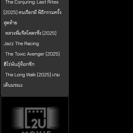
The Conjuring: Last Rites
(2025) คนเรียกผี พิธีกรรมครั้ง
สุดท้าย
หลวงพี่แจ๊สโคตรซิ่ง (2025)
Jazz The Racing
The Toxic Avenger (2025)
ฮีโร่พันธุ์ท็อกซิก
The Long Walk (2025) เกม
เดินมรณะ