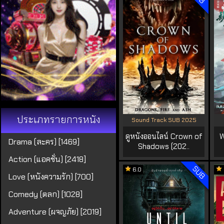
ประเภทรายการหนัง
Sound Track SUB 2025
ดูหนังออนไลน์ Crown of
W
Drama (ละคร) [1469]
Shadows (202..
Action (แอคชั่น) [2418]
SUB
6.0
Love (หนังความรัก) [700]
Comedy (ตลก) [1028]
Adventure (ผจญภัย) [2019]