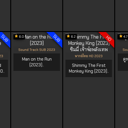
SUB
SUB
6.0
6.2
4.7
HD
Sound Track SUB 2023
Sou
23
พากย์ไทย HD 2023
Man on the Run
ดู
(2023)..
d
Shimmy The First
0..
Monkey King (2023)..