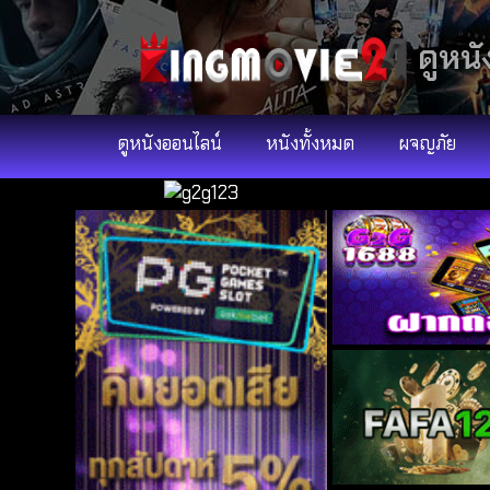
ดูหนั
ดูหนังออนไลน์
หนังทั้งหมด
ผจญภัย