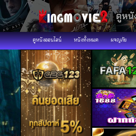
ดูหนั
ดูหนังออนไลน์
หนังทั้งหมด
ผจญภัย