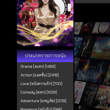
ประเภทรายการหนัง
Drama (ละคร) [1469]
Action (แอคชั่น) [2418]
Love (หนังความรัก) [700]
Comedy (ตลก) [1028]
Adventure (ผจญภัย) [2019]
Romance (หนังรัก) [588]