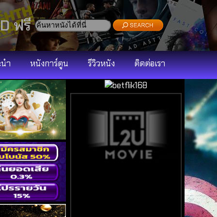
D ฟรี
ะนำ
หนังการ์ตูน
รีวิวหนัง
ติดต่อเรา