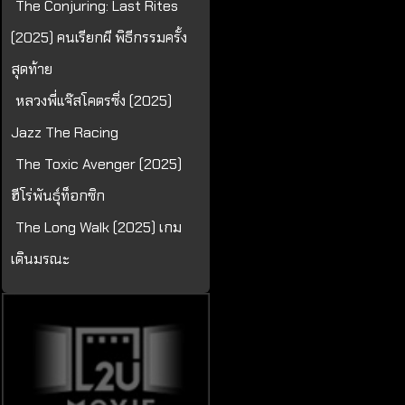
The Conjuring: Last Rites
(2025) คนเรียกผี พิธีกรรมครั้ง
สุดท้าย
หลวงพี่แจ๊สโคตรซิ่ง (2025)
Jazz The Racing
The Toxic Avenger (2025)
ฮีโร่พันธุ์ท็อกซิก
The Long Walk (2025) เกม
เดินมรณะ