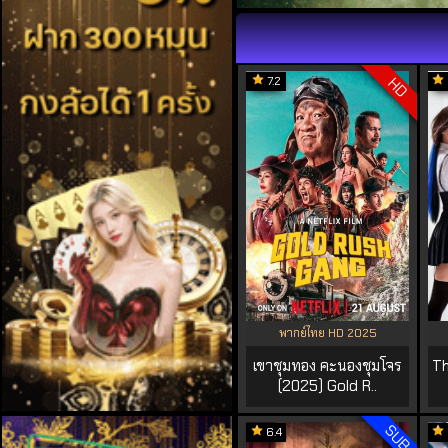
7.2
HD
พากย์ไทย HD 2025
เขาชุมทอง คะนองชุมโจร
Th
(2025) Gold R..
SUB
6.4