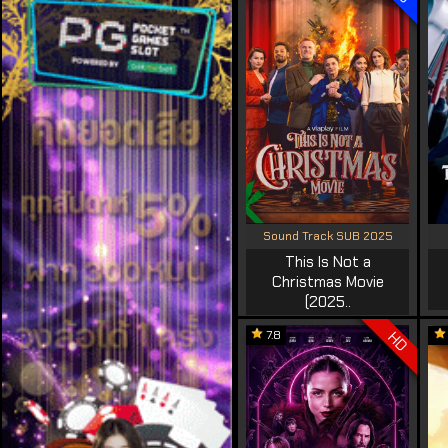
Sound Track SUB 2025
This Is Not a
Christmas Movie
(2025..
7.8
HD