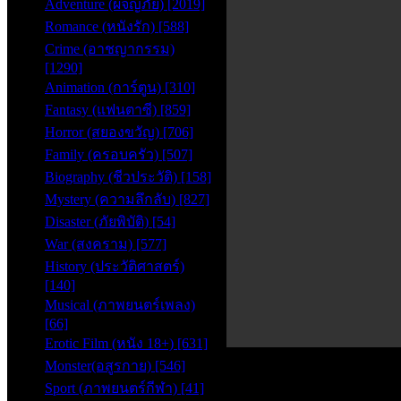
Adventure (ผจญภัย) [2019]
Romance (หนังรัก) [588]
Crime (อาชญากรรม)
[1290]
Animation (การ์ตูน) [310]
Fantasy (แฟนตาซี) [859]
Horror (สยองขวัญ) [706]
Family (ครอบครัว) [507]
Biography (ชีวประวัติ) [158]
Mystery (ความลึกลับ) [827]
Disaster (ภัยพิบัติ) [54]
War (สงคราม) [577]
History (ประวัติศาสตร์)
[140]
Musical (ภาพยนตร์เพลง)
[66]
Erotic Film (หนัง 18+) [631]
0
Monster(อสูรกาย) [546]
seconds
of
Sport (ภาพยนตร์กีฬา) [41]
0