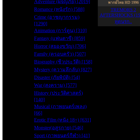
Adventure (ผจญภัย) [2019]
พากย์ไทย HD 1996
Romance (หนังรัก) [588]
TREMORS 2
AFTERSHOCKS (19
Crime (อาชญากรรม)
ทูตนรก..
[1290]
Animation (การ์ตูน) [310]
Fantasy (แฟนตาซี) [859]
Horror (สยองขวัญ) [706]
Family (ครอบครัว) [507]
Biography (ชีวประวัติ) [158]
Mystery (ความลึกลับ) [827]
Disaster (ภัยพิบัติ) [54]
War (สงคราม) [577]
History (ประวัติศาสตร์)
[140]
Musical (ภาพยนตร์เพลง)
[66]
Erotic Film (หนัง 18+) [631]
Monster(อสูรกาย) [546]
Sport (ภาพยนตร์กีฬา) [41]