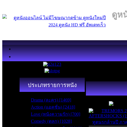
ดูหน
ประเภทรายการหนัง
HD
Drama (ละคร) [1469]
7
Action (แอคชั่น) [2418]
Love (หนังความรัก) [700]
Comedy (ตลก) [1028]