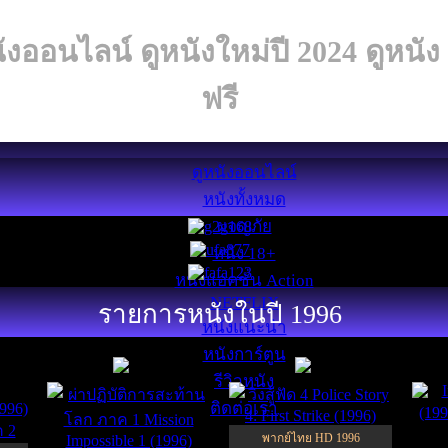
ังออนไลน์ ดูหนังใหม่ปี 2024 ดูหนั
ฟรี
ดูหนังออนไลน์
หนังทั้งหมด
ผจญภัย
หนัง 18+
หนังแอคชั่น Action
NETFLIX
รายการหนังในปี 1996
หนังแนะนำ
HD
HD
หนังการ์ตูน
6.5
6.7
รีวิวหนัง
ติดต่อเรา
พากย์ไทย HD 1996