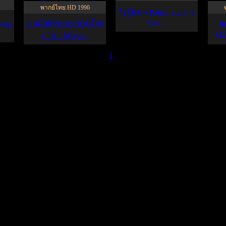
พากย์ไทย HD 1996
วิ่งสู้ฟัด 4 Police Story 4:
First ..
ผ่าปฏิบัติการสะท้านโลก
I
96)
(19
ภาค 1 Missio..
1