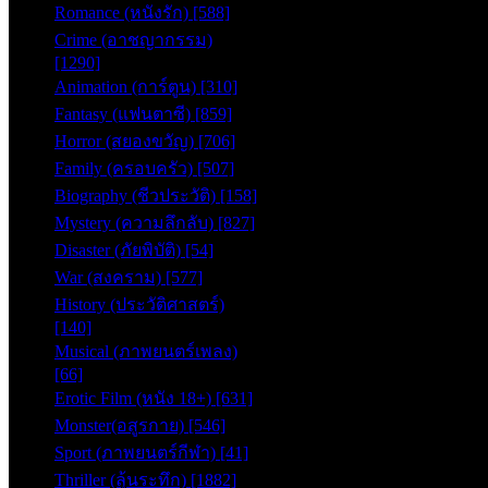
Romance (หนังรัก) [588]
Crime (อาชญากรรม)
[1290]
Animation (การ์ตูน) [310]
Fantasy (แฟนตาซี) [859]
Horror (สยองขวัญ) [706]
Family (ครอบครัว) [507]
Biography (ชีวประวัติ) [158]
Mystery (ความลึกลับ) [827]
Disaster (ภัยพิบัติ) [54]
War (สงคราม) [577]
History (ประวัติศาสตร์)
[140]
Musical (ภาพยนตร์เพลง)
[66]
Erotic Film (หนัง 18+) [631]
Monster(อสูรกาย) [546]
Sport (ภาพยนตร์กีฬา) [41]
Thriller (ลุ้นระทึก) [1882]