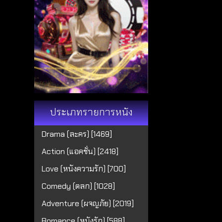
ประเภทรายการหนัง
Drama (ละคร) [1469]
Action (แอคชั่น) [2418]
Love (หนังความรัก) [700]
Comedy (ตลก) [1028]
Adventure (ผจญภัย) [2019]
Romance (หนังรัก) [588]