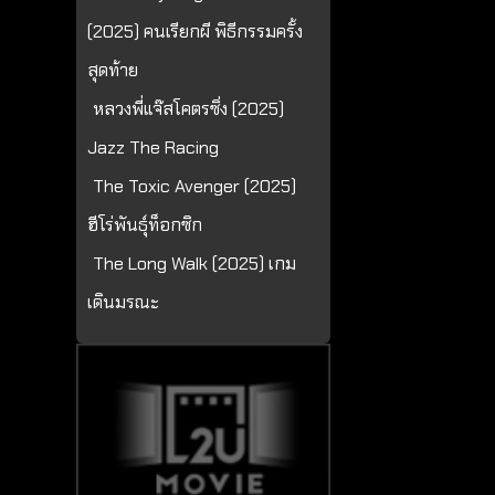
(2025) คนเรียกผี พิธีกรรมครั้ง
สุดท้าย
หลวงพี่แจ๊สโคตรซิ่ง (2025)
Jazz The Racing
The Toxic Avenger (2025)
ฮีโร่พันธุ์ท็อกซิก
The Long Walk (2025) เกม
เดินมรณะ