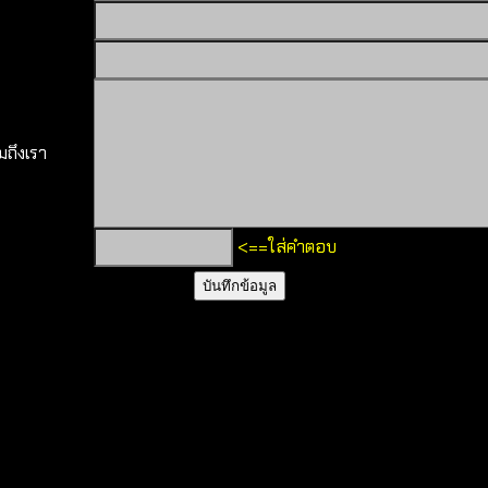
ถึงเรา
<==ใส่คำตอบ