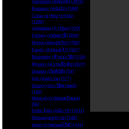
Adventure (ผจญภัย) [2019]
Romance (หนังรัก) [588]
Crime (อาชญากรรม)
[1290]
Animation (การ์ตูน) [310]
Fantasy (แฟนตาซี) [859]
Horror (สยองขวัญ) [706]
Family (ครอบครัว) [507]
Biography (ชีวประวัติ) [158]
Mystery (ความลึกลับ) [827]
Disaster (ภัยพิบัติ) [54]
War (สงคราม) [577]
History (ประวัติศาสตร์)
[140]
Musical (ภาพยนตร์เพลง)
[66]
Erotic Film (หนัง 18+) [631]
0
Monster(อสูรกาย) [546]
seconds
of
Sport (ภาพยนตร์กีฬา) [41]
0