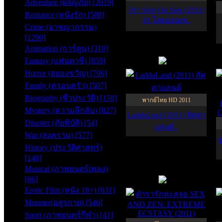
Adventure (ผจญภัย) [2019]
30+ Soht On Sale (2011)
Romance (หนังรัก) [588]
30 โสดออนเซ..
Crime (อาชญากรรม)
[1290]
Animation (การ์ตูน) [310]
HD
Fantasy (แฟนตาซี) [859]
7.2
Horror (สยองขวัญ) [706]
Family (ครอบครัว) [507]
Biography (ชีวประวัติ) [158]
พากย์ไทย HD 2011
Mystery (ความลึกลับ) [827]
LaddaLand (2011) ลัดดา
Disaster (ภัยพิบัติ) [54]
แลนด์..
War (สงคราม) [577]
ข
History (ประวัติศาสตร์)
[140]
Musical (ภาพยนตร์เพลง)
HD
[66]
4.9
Erotic Film (หนัง 18+) [631]
Monster(อสูรกาย) [546]
Sport (ภาพยนตร์กีฬา) [41]