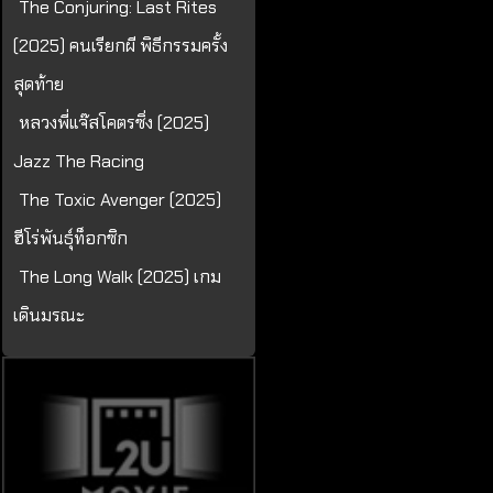
The Conjuring: Last Rites
(2025) คนเรียกผี พิธีกรรมครั้ง
สุดท้าย
หลวงพี่แจ๊สโคตรซิ่ง (2025)
Jazz The Racing
The Toxic Avenger (2025)
ฮีโร่พันธุ์ท็อกซิก
The Long Walk (2025) เกม
เดินมรณะ