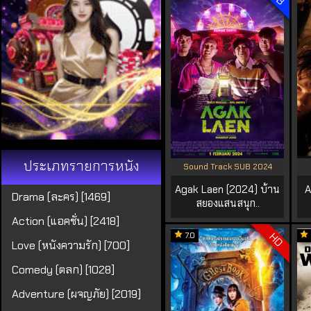
ประเภทรายการหนัง
Sound Track SUB 2024
Agak Laen (2024) บ้าน
A
Drama (ละคร) [1469]
สยองแสนสนุก..
Action (แอคชั่น) [2418]
7.0
HD
Love (หนังความรัก) [700]
Comedy (ตลก) [1028]
Adventure (ผจญภัย) [2019]