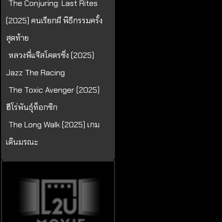
The Conjuring: Last Rites
(2025) คนเรียกผี พิธีกรรมครั้ง
สุดท้าย
หลวงพี่แจ๊สโคตรซิ่ง (2025)
Jazz The Racing
The Toxic Avenger (2025)
ฮีโร่พันธุ์ท็อกซิก
The Long Walk (2025) เกม
เดินมรณะ